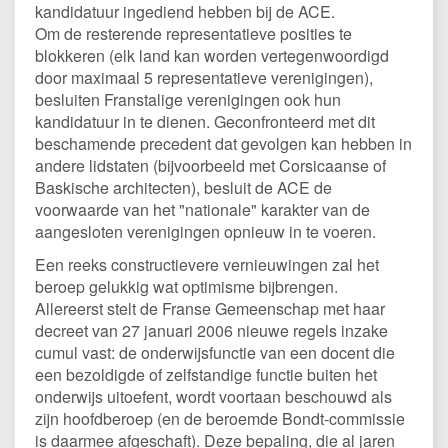
kandidatuur ingediend hebben bij de ACE.
Om de resterende representatieve posities te
blokkeren (elk land kan worden vertegenwoordigd
door maximaal 5 representatieve verenigingen),
besluiten Franstalige verenigingen ook hun
kandidatuur in te dienen. Geconfronteerd met dit
beschamende precedent dat gevolgen kan hebben in
andere lidstaten (bijvoorbeeld met Corsicaanse of
Baskische architecten), besluit de ACE de
voorwaarde van het "nationale" karakter van de
aangesloten verenigingen opnieuw in te voeren.
Een reeks constructievere vernieuwingen zal het
beroep gelukkig wat optimisme bijbrengen.
Allereerst stelt de Franse Gemeenschap met haar
decreet van 27 januari 2006 nieuwe regels inzake
cumul vast: de onderwijsfunctie van een docent die
een bezoldigde of zelfstandige functie buiten het
onderwijs uitoefent, wordt voortaan beschouwd als
zijn hoofdberoep (en de beroemde Bondt-commissie
is daarmee afgeschaft). Deze bepaling, die al jaren