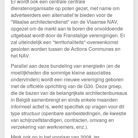
Er wordt ook een centrale centrale
dienstenorganisatie op poten gezet, met name om
adverteerders een alternatief te bieden voor de
"Waalse architectendienst" van de Vlaamse NAV,
opgezet om de markt aan te boren die onvoldoende
uitgebaat wordt door de Franstalige verenigingen. Er
zal uiteindelijk een "territorialiteits"-overeenkomst
gesloten worden tussen de Actions Communes en
het NAV.
Parallel aan deze bundeling van energieën (en de
moeilijkheden die sommige kleine associaties
ondervinden) wordt een nieuwe vereniging geboren
met de officiële oprichting van de G30. Deze groep,
die de bazen van de belangrijkste architectenbureaus
in België samenbrengt en sinds enkele maanden
informeel actief is, werkt specifiek op vragen voor dit
type structuur (openbare aanbestedingen, de kwestie
van schijnzelfstandigen, contracten, omvang en
verzekering van werknemers, enz.).
Merk ook op in het voorjaar van 2008, ter