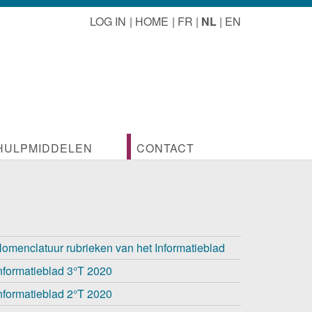
LOG IN
HOME
FR
NL
EN
HULPMIDDELEN
CONTACT
eroep
Activiteitsdocumenten
Contacteer ons
p
Documenten voor de beroepspraktijk
Lidmaatschap
omenclatuur rubrieken van het Informatieblad
anisaties
Foto's van bezoeken en reizen
nformatieblad 3°T 2020
an Belgische architecten
Publicaties, Borderel van Eenheidsprijzen
nformatieblad 2°T 2020