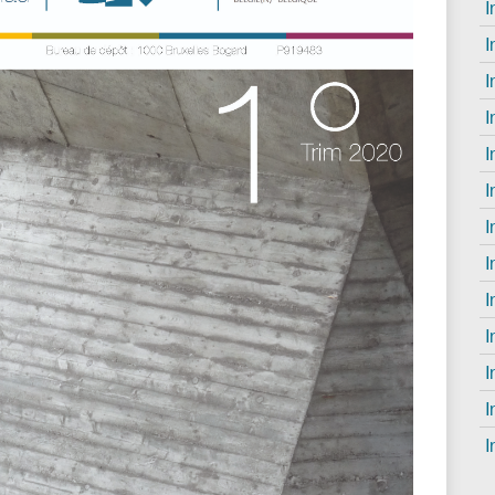
I
eroep, vele ambachten
Advies aan de leden
Betrekkingen tussen de Orde
I
Belangrijke persoonlijkheden
I
I
Kent u de patroonheilige der
I
Architectuur als Olympische d
I
I
I
I
I
I
I
I