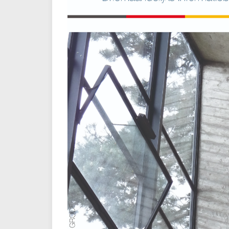
De BUA-Jongeren afdeling
Architect, één b
Van Hove Prijs