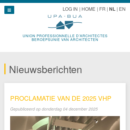
Naar
u
LOG IN
HOME
FR
NL
EN
inhoud
Show navigation
UNION PROFESSIONNELLE D'ARCHITECTES
BEROEPSUNIE VAN ARCHITECTEN
Nieuwsberichten
PROCLAMATIE VAN DE 2025 VHP
Gepubliceerd op
donderdag 04 december 2025