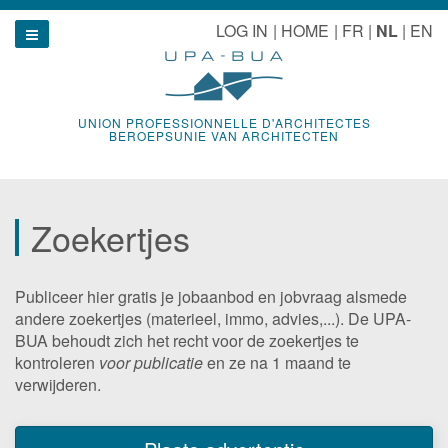
Naar
u
LOG IN
HOME
FR
NL
EN
inhoud
Show navigation
UNION PROFESSIONNELLE D'ARCHITECTES
BEROEPSUNIE VAN ARCHITECTEN
Zoekertjes
Publiceer hier gratis je jobaanbod en jobvraag alsmede
andere zoekertjes (materieel, immo, advies,...). De UPA-
BUA behoudt zich het recht voor de zoekertjes te
kontroleren
voor publicatie
en ze na 1 maand te
verwijderen.