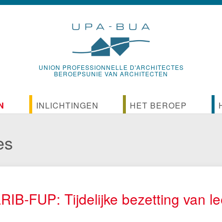
UNION PROFESSIONNELLE D'ARCHITECTES
BEROEPSUNIE VAN ARCHITECTEN
N
INLICHTINGEN
HET BEROEP
iteiten
Nieuws
Referentieteksten van het b
es
or
iten
Newsletters van de BUA
Geschiedenis van het beroe
debatten
Het mededelingenblad van de BUA
Internationale architectenorg
RIB-FUP: Tijdelijke bezetting van 
ken
Gidsen en Vade-mecums
De associatieve structuren v