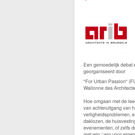
De BUA-Jongeren afdeling
Architect, één b
Van Hove Prijs
Een gemoedelijk debat e
georganiseerd door
"For Urban Passion" (FU
Wallonne des Architect
Hoe omgaan met de leeg
van achteruitgang van h
veiligheidsproblemen, en
daklozen, de huisvesting
evenementen, of zelfs de
met win / win voor eigen