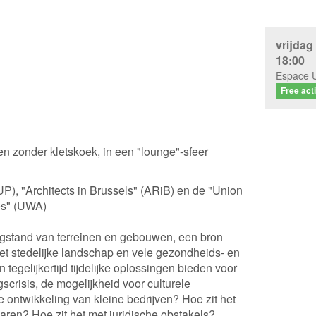
eroep, vele ambachten
Advies aan de leden
Betrekkingen tussen de Orde
Belangrijke persoonlijkheden
vrijdag
18:00
Espace 
Kent u de patroonheilige der
Free acti
Architectuur als Olympische d
n zonder kletskoek, in een "lounge"-sfeer
P), "Architects in Brussels" (ARiB) en de "Union
es" (UWA)
stand van terreinen en gebouwen, een bron
et stedelijke landschap en vele gezondheids- en
 tegelijkertijd tijdelijke oplossingen bieden voor
scrisis, de mogelijkheid voor culturele
 ontwikkeling van kleine bedrijven? Hoe zit het
aren? Hoe zit het met juridische obstakels?