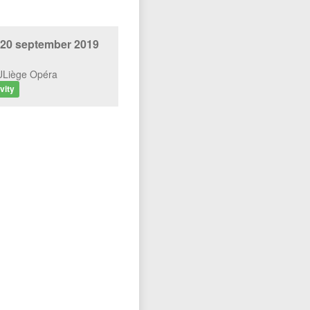
 en de associatieve wereld
Zoekertjes
 20 september 2019
ULiège Opéra
 architecten?
vity
iscipline