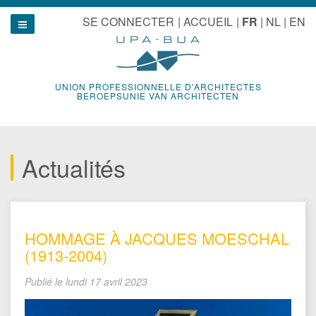
Aller
u
SE CONNECTER
ACCUEIL
FR
NL
EN
au
Show navigation
contenu
UNION PROFESSIONNELLE D'ARCHITECTES
BEROEPSUNIE VAN ARCHITECTEN
Actualités
HOMMAGE À JACQUES MOESCHAL
(1913-2004)
Publié le
lundi 17 avril 2023