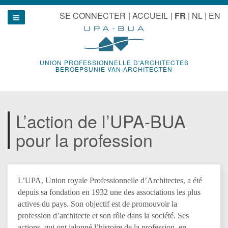
Aller
u
SE CONNECTER
ACCUEIL
FR
NL
EN
au
Show navigation
contenu
UNION PROFESSIONNELLE D'ARCHITECTES
BEROEPSUNIE VAN ARCHITECTEN
L’action de l’UPA-BUA
pour la profession
L’UPA, Union royale Professionnelle d’Architectes, a été
depuis sa fondation en 1932 une des associations les plus
actives du pays. Son objectif est de promouvoir la
profession d’architecte et son rôle dans la société. Ses
actions, qui ont jalonné l’histoire de la profession, en