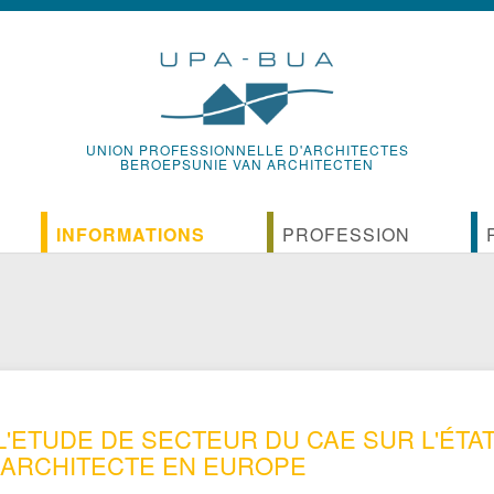
UNION PROFESSIONNELLE D'ARCHITECTES
BEROEPSUNIE VAN ARCHITECTEN
INFORMATIONS
PROFESSION
Actualités
Textes de référence de la pro
on
s
Newsletters de l’UPA
Historique de la profession
débats
Le bulletin de l'UPA
Organisations internationales 
 L'ETUDE DE SECTEUR DU CAE SUR L'ÉTAT
chitecte pour Manneken Pis
Les guides et vade-mecum de l'UPA
Les structures associatives de
'ARCHITECTE EN EUROPE