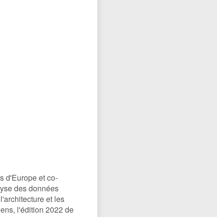
 le monde associatif
Petites annonces
on des architectes?
ne olympique
s d'Europe et co-
alyse des données
'architecture et les
ens, l'édition 2022 de