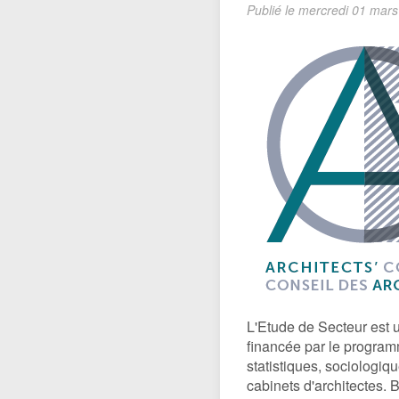
La section UPA-J
Publié le
mercredi 01 mars
Voyages et visite
L’Architecture, u
Prix Van Hove
L'Etude de Secteur est 
financée par le program
statistiques, sociologiq
cabinets d'architectes.