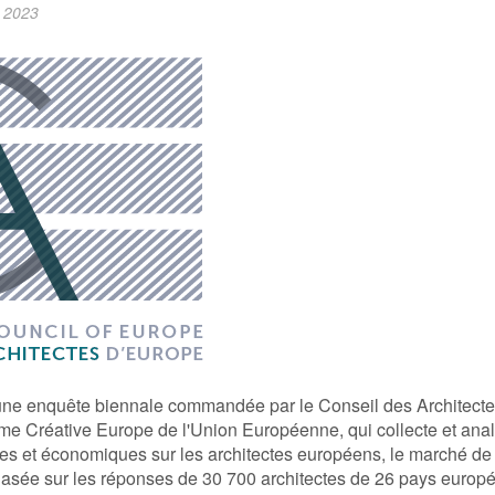
 2023
s
Conseils aux membres
Les relations entre l’Ordre et
ne profession, des métiers
Personnalités Importantes
Connaissez-vous le saint patr
L’Architecture comme discipli
une enquête biennale commandée par le Conseil des Architecte
me Créative Europe de l'Union Européenne, qui collecte et an
ues et économiques sur les architectes européens, le marché de l
 Basée sur les réponses de 30 700 architectes de 26 pays europé